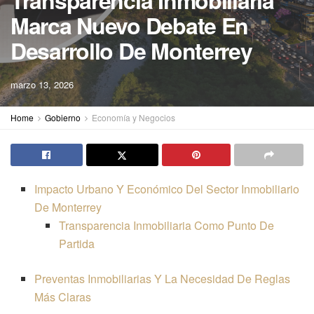
Transparencia Inmobiliaria
Marca Nuevo Debate En
Desarrollo De Monterrey
marzo 13, 2026
Home
Gobierno
Economía y Negocios
Impacto Urbano Y Económico Del Sector Inmobiliario
De Monterrey
Transparencia Inmobiliaria Como Punto De
Partida
Preventas Inmobiliarias Y La Necesidad De Reglas
Más Claras