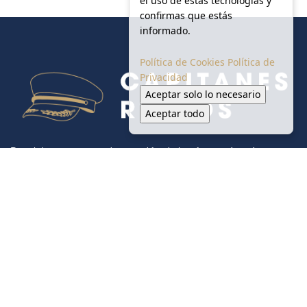
el uso de estas tecnologías y
confirmas que estás
informado.
Política de Cookies
Política de
Privacidad
Aceptar solo lo necesario
Aceptar todo
Portal de noticias creado para difundir la información más
relevante sobre las micro, pequeñas, medianas y grandes
empresas regiomontanas.
Inicio
Monterrey
Seguridad
Salud y Ambiente
Vialidad
Gobierno
Sociales