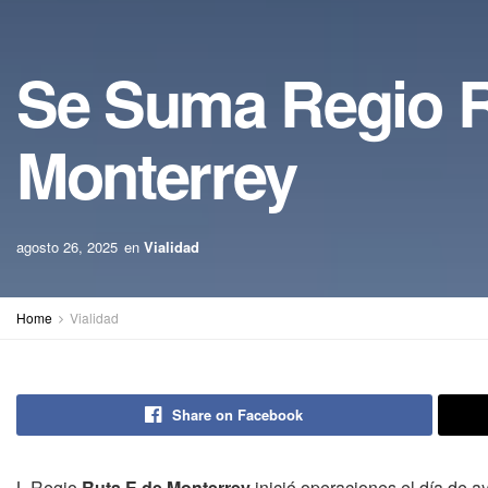
Se Suma Regio R
Monterrey
agosto 26, 2025
en
Vialidad
Home
Vialidad
Share on Facebook
L Regio
Ruta E de Monterrey
inició operaciones el día de a