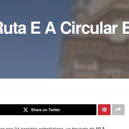
uta E A Circular 
Share on Twitter
yer con 34 paradas estratégicas, un trayecto de
10.3