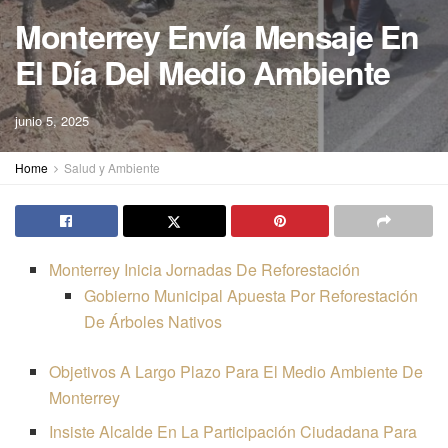
Monterrey Envía Mensaje En
El Día Del Medio Ambiente
junio 5, 2025
Home
Salud y Ambiente
Monterrey Inicia Jornadas De Reforestación
Gobierno Municipal Apuesta Por Reforestación
De Árboles Nativos
Objetivos A Largo Plazo Para El Medio Ambiente De
Monterrey
Insiste Alcalde En La Participación Ciudadana Para