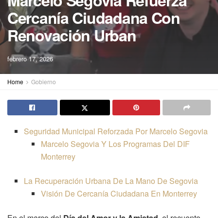
Marcelo Segovia Refuerza
Cercanía Ciudadana Con
Renovación Urban
febrero 17, 2026
Home
Gobierno
Seguridad Municipal Reforzada Por Marcelo Segovia
Marcelo Segovia Y Los Programas Del DIF
Monterrey
La Recuperación Urbana De La Mano De Segovia
Visión De Cercanía Ciudadana En Monterrey
En el marco del
Día del Amor y la Amistad
, el recuento