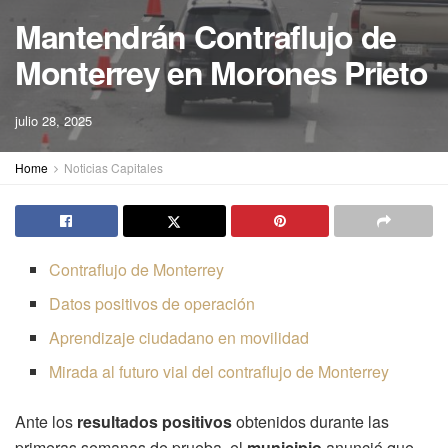
Mantendrán Contraflujo de
Monterrey en Morones Prieto
julio 28, 2025
Home
Noticias Capitales
Contraflujo de Monterrey
Datos positivos de operación
Aprendizaje ciudadano en movilidad
Mirada al futuro vial del contraflujo de Monterrey
Ante los
resultados positivos
obtenidos durante las
primeras semanas de prueba, el
municipio
anunció que