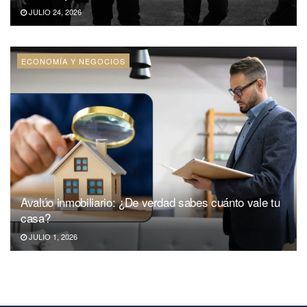
JULIO 24, 2026
ECONOMÍA Y NEGOCIOS
Avalúo inmobiliario: ¿De verdad sabes cuánto vale tu
casa?
JULIO 1, 2026