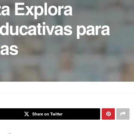
za Explora
ducativas para
xas
Share on Twitter